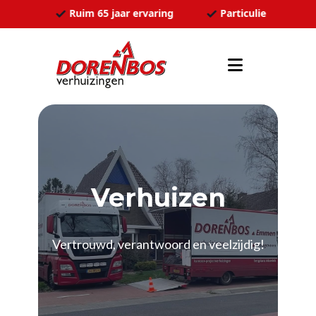
Ga naar de inhoud
ozen
Ruim 65 jaar ervaring
Particulier en zakel
Verhuizen
Vertrouwd, verantwoord en veelzijdig!