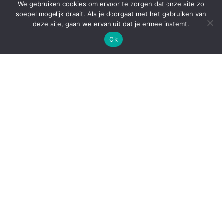
We gebruiken cookies om ervoor te zorgen dat onze site zo
info@dorenbosverhuizingen.nl
soepel mogelijk draait. Als je doorgaat met het gebruiken van
deze site, gaan we ervan uit dat je ermee instemt.
0591 – 613 405
Ok
Whatsapp bericht sturen
Extra
Verhuisofferte
Mijn verhuizing
Verhuispret
Ook handig!
Nieuws