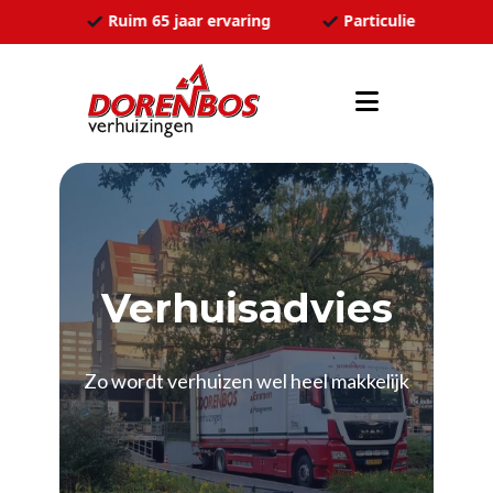
Ga naar de inhoud
ozen
Ruim 65 jaar ervaring
Particulier en zakel
Verhuisadvies
Zo wordt verhuizen wel heel makkelijk