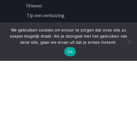
Nieuws
Tip een verhuizing
Veelgestelde vragen
We gebruiken cookies om ervoor te zorgen dat onze site zo
Contact
soepel mogelijk draait. Als je doorgaat met het gebruiken van
deze site, gaan we ervan uit dat je ermee instemt.
Ok
Over
Over ons
Partners
Privacybeleid
Voorwaarden
Cookies