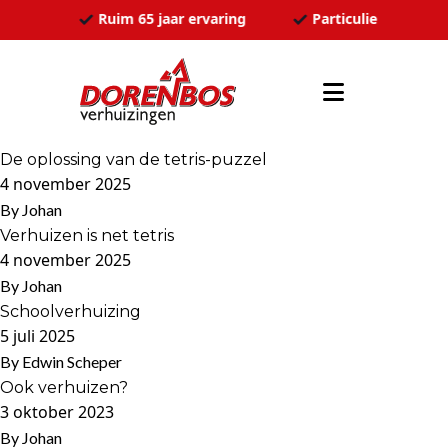
Ga naar de inhoud
ozen
Ruim 65 jaar ervaring
Particulier en zakel
De oplossing van de tetris-puzzel
4 november 2025
By
Johan
Verhuizen is net tetris
4 november 2025
By
Johan
Schoolverhuizing
5 juli 2025
By
Edwin Scheper
Ook verhuizen?
3 oktober 2023
By
Johan