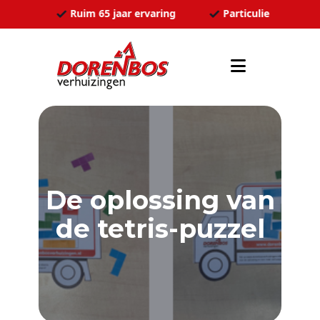
Ga naar de inhoud
ozen
Ruim 65 jaar ervaring
Particulier en zakel
De oplossing van
de tetris-puzzel