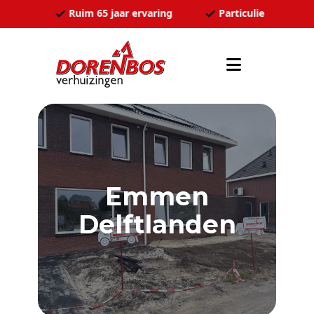
Ga naar de inhoud
ozen
Ruim 65 jaar ervaring
Particulier en zakel
Emmen
Delftlanden