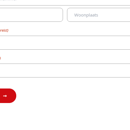
Plaats
reist)
)