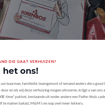
AND DIE GAAT VERHUIZEN?
 het ons!
 uw buurman, familielid, teamgenoot of iemand anders die u goed 
 door en als wij deze verhuizing mogen uitvoeren, krijgt u van ons a
V
i
E
-time” pakket, bestaande uit onder andere een Pathe-thuis cad
lf te maken bakje), M&M’s en nog veel meer lekkers.