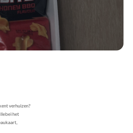
kent verhuizen?
llebei het
eaukaart,