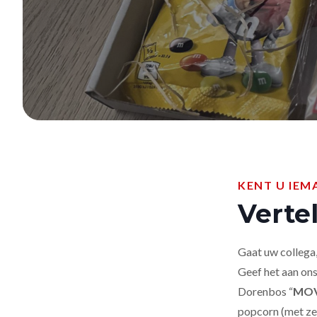
KENT U IEM
Vertel
Gaat uw collega,
Geef het aan ons
Dorenbos “
MO
popcorn (met ze