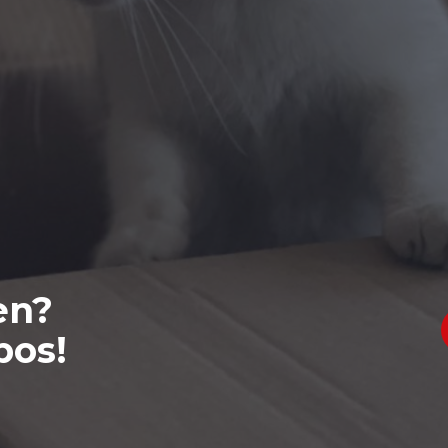
en?
bos!