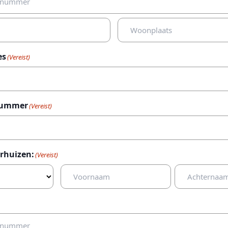
Plaats
es
(Vereist)
nummer
(Vereist)
erhuizen:
(Vereist)
Voornaam
Achternaam