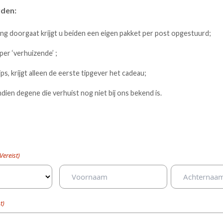
den:
ing doorgaat krijgt u beiden een eigen pakket per post opgestuurd;
per ‘verhuizende’ ;
ips, krijgt alleen de eerste tipgever het cadeau;
indien degene die verhuist nog niet bij ons bekend is.
Vereist)
Voornaam
Achternaam
t)